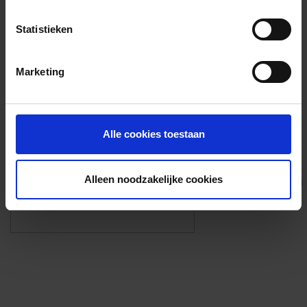
Voorzieningen
Statistieken
{{fac.name}}
Marketing
Foto’s ({{photos.length}})
Alle cookies toestaan
Alleen noodzakelijke cookies
Eigen foto’s i