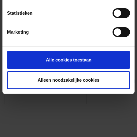
Voorzieningen
Statistieken
{{fac.name}}
Marketing
Foto’s ({{photos.length}})
Alle cookies toestaan
Alleen noodzakelijke cookies
Eigen foto’s i