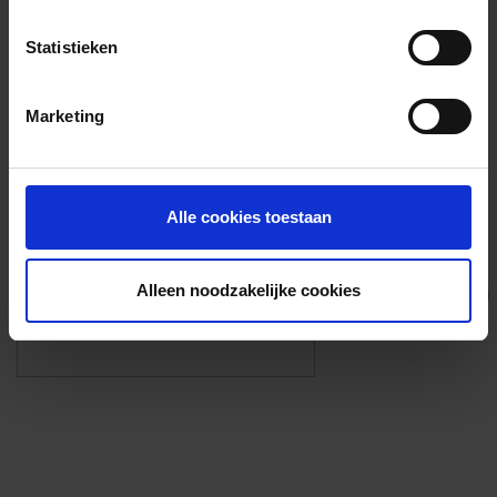
Voorzieningen
Statistieken
{{fac.name}}
Marketing
Foto’s ({{photos.length}})
Alle cookies toestaan
Alleen noodzakelijke cookies
Eigen foto’s i