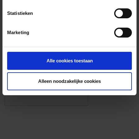
Voorzieningen
Statistieken
{{fac.name}}
Marketing
Foto’s ({{photos.length}})
Alle cookies toestaan
Alleen noodzakelijke cookies
Eigen foto’s i