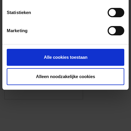
Voorzieningen
Statistieken
{{fac.name}}
Marketing
Foto’s ({{photos.length}})
Alle cookies toestaan
Alleen noodzakelijke cookies
Eigen foto’s i