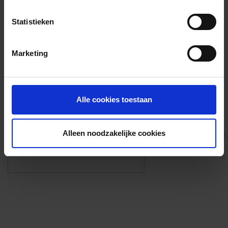
Voorzieningen
Statistieken
{{fac.name}}
Marketing
Foto’s ({{photos.length}})
Alle cookies toestaan
Alleen noodzakelijke cookies
Eigen foto’s i