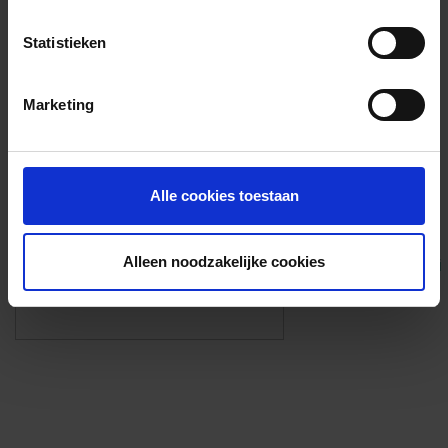
Voorzieningen
Statistieken
{{fac.name}}
Marketing
Foto’s ({{photos.length}})
Alle cookies toestaan
Alleen noodzakelijke cookies
Eigen foto’s i