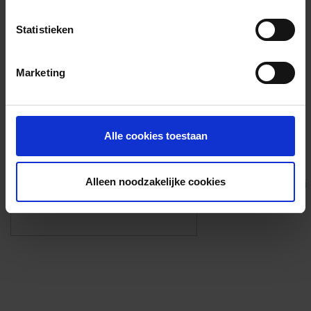
Voorzieningen
Statistieken
{{fac.name}}
Marketing
Foto’s ({{photos.length}})
Alle cookies toestaan
Alleen noodzakelijke cookies
Eigen foto’s i