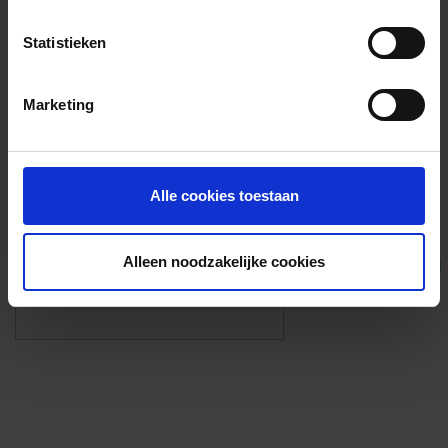
Voorzieningen
Statistieken
{{fac.name}}
Marketing
Foto’s ({{photos.length}})
Alle cookies toestaan
Alleen noodzakelijke cookies
Eigen foto’s i