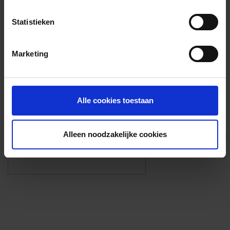
Voorzieningen
Statistieken
{{fac.name}}
Marketing
Foto’s ({{photos.length}})
Alle cookies toestaan
Alleen noodzakelijke cookies
Eigen foto’s i