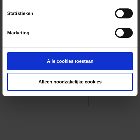
Voorzieningen
Statistieken
{{fac.name}}
Marketing
Foto’s ({{photos.length}})
Alle cookies toestaan
Alleen noodzakelijke cookies
Eigen foto’s i