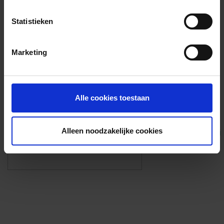
Voorzieningen
Statistieken
{{fac.name}}
Marketing
Foto’s ({{photos.length}})
Alle cookies toestaan
Alleen noodzakelijke cookies
Eigen foto’s i