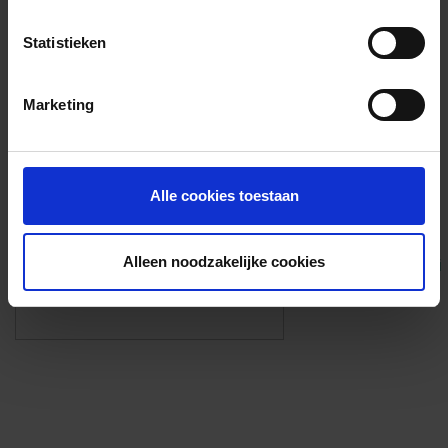
Voorzieningen
Statistieken
{{fac.name}}
Marketing
Foto’s ({{photos.length}})
Alle cookies toestaan
Alleen noodzakelijke cookies
Eigen foto’s i