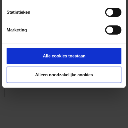
Voorzieningen
Statistieken
{{fac.name}}
Marketing
Foto’s ({{photos.length}})
Alle cookies toestaan
Alleen noodzakelijke cookies
Eigen foto’s i