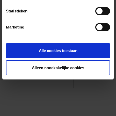
Voorzieningen
Statistieken
{{fac.name}}
Marketing
Foto’s ({{photos.length}})
Alle cookies toestaan
Alleen noodzakelijke cookies
Eigen foto’s i