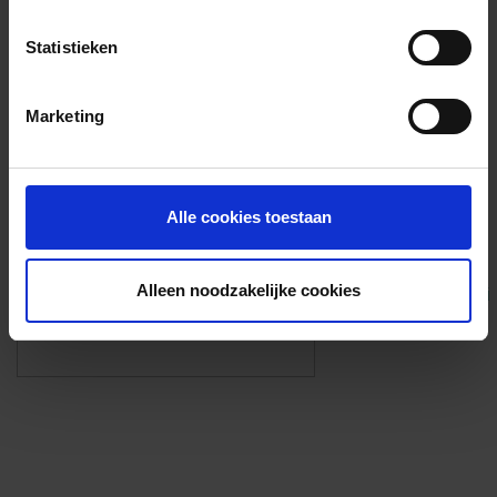
Voorzieningen
Statistieken
{{fac.name}}
Marketing
Foto’s ({{photos.length}})
Alle cookies toestaan
Alleen noodzakelijke cookies
Eigen foto’s i