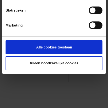
Voorzieningen
Statistieken
{{fac.name}}
Marketing
Foto’s ({{photos.length}})
Alle cookies toestaan
Alleen noodzakelijke cookies
Eigen foto’s i