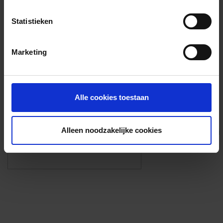
Voorzieningen
Statistieken
{{fac.name}}
Marketing
Foto’s ({{photos.length}})
Alle cookies toestaan
Alleen noodzakelijke cookies
Eigen foto’s i