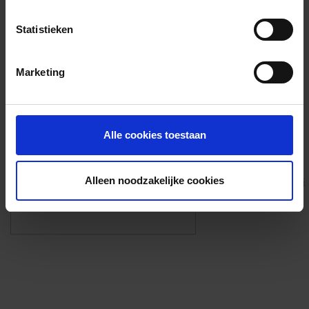
Voorzieningen
Statistieken
{{fac.name}}
Marketing
Foto’s ({{photos.length}})
Alle cookies toestaan
Alleen noodzakelijke cookies
Eigen foto’s i