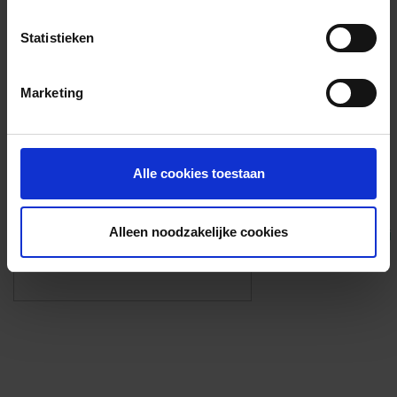
Voorzieningen
Statistieken
{{fac.name}}
Marketing
Foto’s ({{photos.length}})
Alle cookies toestaan
Alleen noodzakelijke cookies
Eigen foto’s i