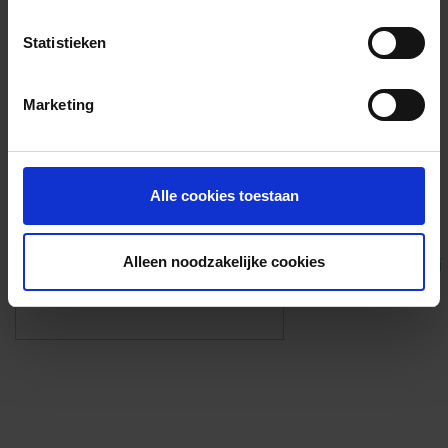
Voorzieningen
Statistieken
{{fac.name}}
Marketing
Foto’s ({{photos.length}})
Alle cookies toestaan
Alleen noodzakelijke cookies
Eigen foto’s i