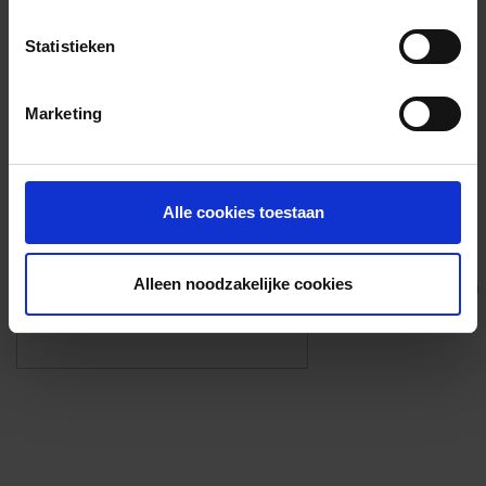
Voorzieningen
Statistieken
{{fac.name}}
Marketing
Foto’s ({{photos.length}})
Alle cookies toestaan
Alleen noodzakelijke cookies
Eigen foto’s i