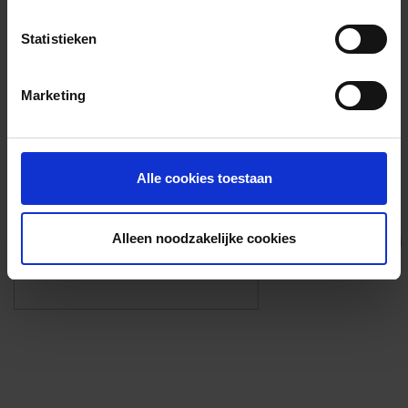
Voorzieningen
Statistieken
{{fac.name}}
Marketing
Foto’s ({{photos.length}})
Alle cookies toestaan
Alleen noodzakelijke cookies
Eigen foto’s i