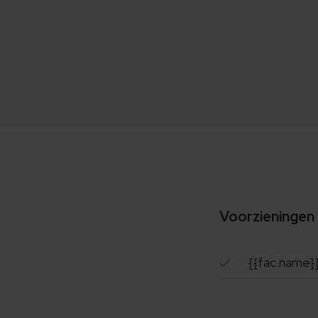
Voorzieningen
{{fac.name}