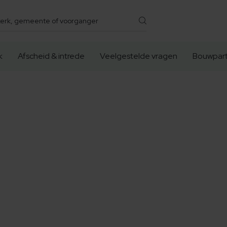
k
Afscheid & intrede
Veelgestelde vragen
Bouwpart