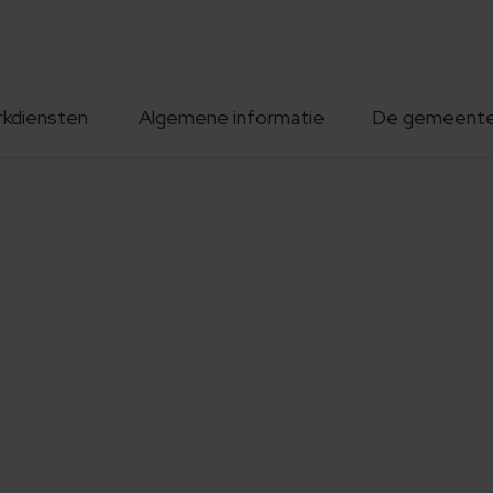
rkdiensten
Algemene informatie
De gemeent