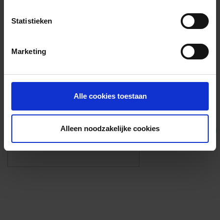
Voorzieningen
Statistieken
{{fac.name}}
Marketing
Foto’s ({{photos.length}})
Alle cookies toestaan
Alleen noodzakelijke cookies
Eigen foto’s i