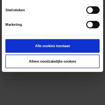
Voorzieningen
Statistieken
{{fac.name}}
Marketing
Foto’s ({{photos.length}})
Alle cookies toestaan
Alleen noodzakelijke cookies
Eigen foto’s i