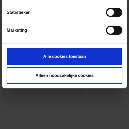
Voorzieningen
Statistieken
{{fac.name}}
Marketing
Foto’s ({{photos.length}})
Alle cookies toestaan
Alleen noodzakelijke cookies
Eigen foto’s i