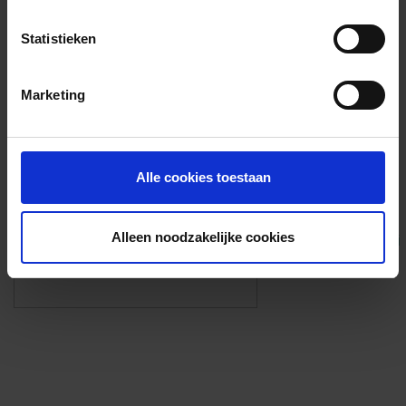
Voorzieningen
Statistieken
{{fac.name}}
Marketing
Foto’s ({{photos.length}})
Alle cookies toestaan
Alleen noodzakelijke cookies
Eigen foto’s i