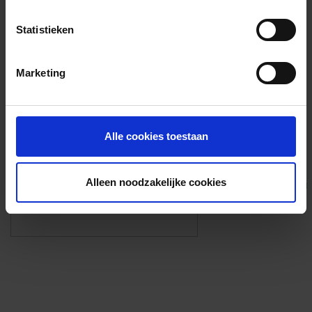
Voorzieningen
Statistieken
{{fac.name}}
Marketing
Foto’s ({{photos.length}})
Alle cookies toestaan
Alleen noodzakelijke cookies
Eigen foto’s i