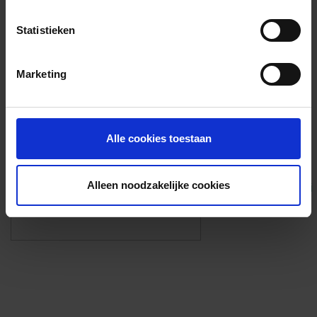
Voorzieningen
Statistieken
{{fac.name}}
Marketing
Foto’s ({{photos.length}})
Alle cookies toestaan
Alleen noodzakelijke cookies
Eigen foto’s i