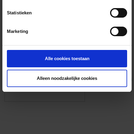
Voorzieningen
Statistieken
{{fac.name}}
Marketing
Foto’s ({{photos.length}})
Alle cookies toestaan
Alleen noodzakelijke cookies
Eigen foto’s i