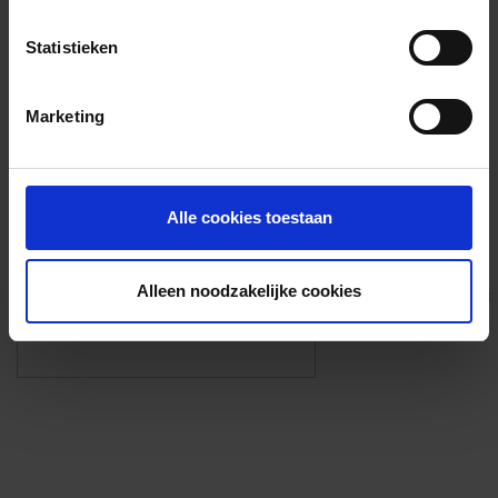
Voorzieningen
Statistieken
{{fac.name}}
Marketing
Foto’s ({{photos.length}})
Alle cookies toestaan
Alleen noodzakelijke cookies
Eigen foto’s i