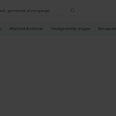
k
Afscheid & intrede
Veelgestelde vragen
Bouwpart