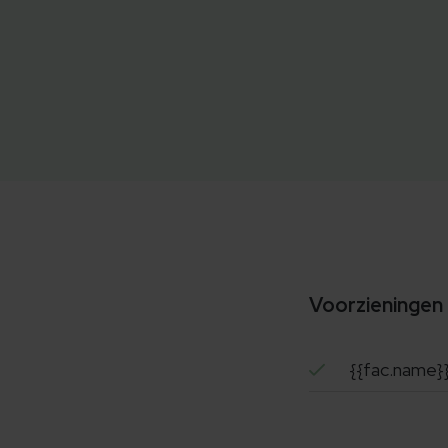
Voorzieningen
{{fac.name}