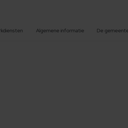
rkdiensten
Algemene informatie
De gemeent