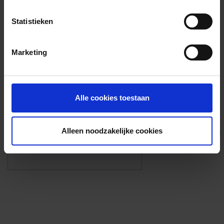
Voorzieningen
Statistieken
{{fac.name}}
Marketing
Foto’s ({{photos.length}})
Alle cookies toestaan
Alleen noodzakelijke cookies
Eigen foto’s i