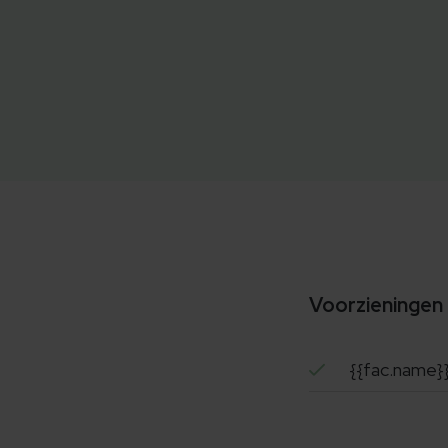
Voorzieningen
{{fac.name}