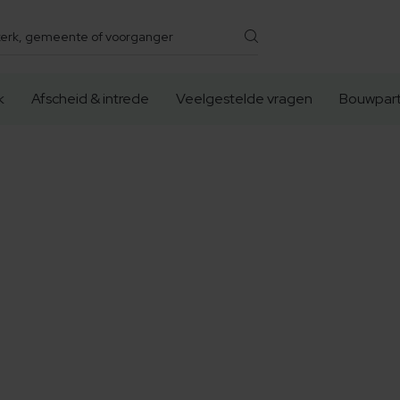
k
Afscheid & intrede
Veelgestelde vragen
Bouwpart