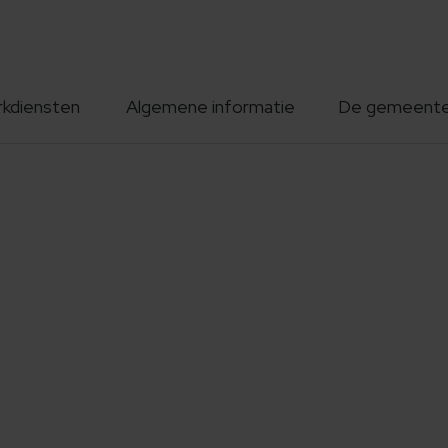
rkdiensten
Algemene informatie
De gemeent