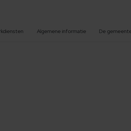
rkdiensten
Algemene informatie
De gemeent