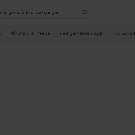
k
Afscheid & intrede
Veelgestelde vragen
Bouwpart