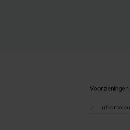
Voorzieningen
{{fac.name}