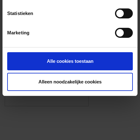
Voorzieningen
Statistieken
{{fac.name}}
Marketing
Foto’s ({{photos.length}})
Alle cookies toestaan
Alleen noodzakelijke cookies
Eigen foto’s i