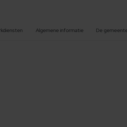
rkdiensten
Algemene informatie
De gemeent