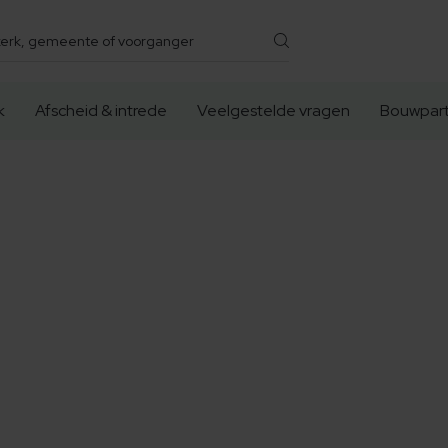
k
Afscheid & intrede
Veelgestelde vragen
Bouwpart