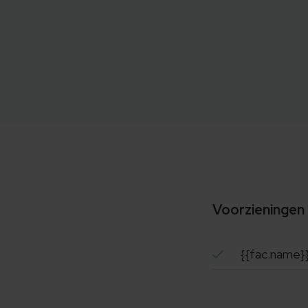
Voorzieningen
{{fac.name}