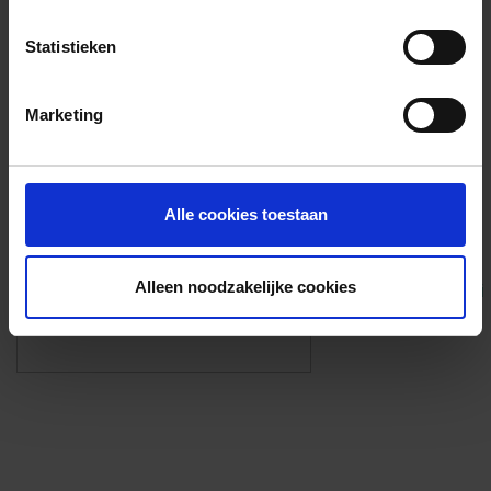
Voorzieningen
Statistieken
{{fac.name}}
Marketing
Foto’s ({{photos.length}})
Alle cookies toestaan
Alleen noodzakelijke cookies
Eigen foto’s i