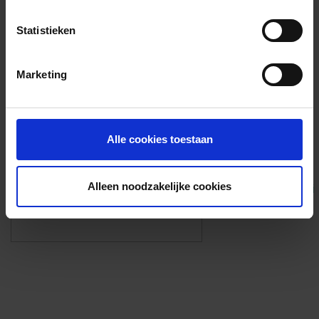
Voorzieningen
Statistieken
{{fac.name}}
Marketing
Foto’s ({{photos.length}})
Alle cookies toestaan
Alleen noodzakelijke cookies
Eigen foto’s i