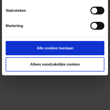
Voorzieningen
Statistieken
{{fac.name}}
Marketing
Foto’s ({{photos.length}})
Alle cookies toestaan
Alleen noodzakelijke cookies
Eigen foto’s i