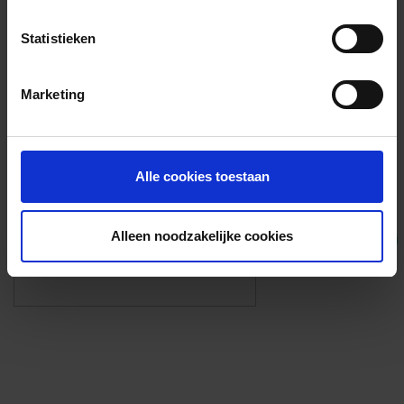
Voorzieningen
Statistieken
{{fac.name}}
Marketing
Foto’s ({{photos.length}})
Alle cookies toestaan
Alleen noodzakelijke cookies
Eigen foto’s i