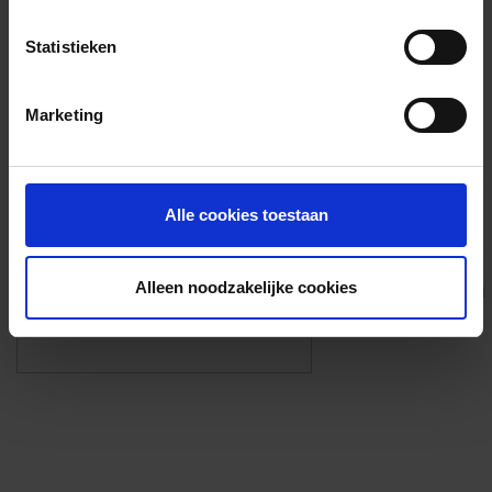
Voorzieningen
Statistieken
{{fac.name}}
Marketing
Foto’s ({{photos.length}})
Alle cookies toestaan
Alleen noodzakelijke cookies
Eigen foto’s i