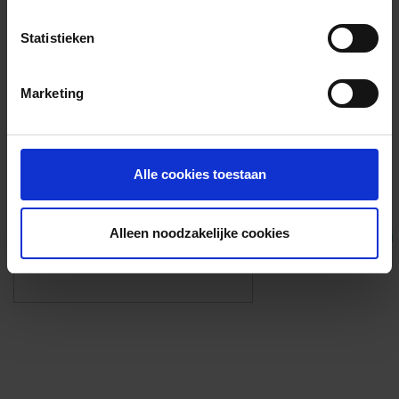
Voorzieningen
Statistieken
{{fac.name}}
Marketing
Foto’s ({{photos.length}})
Alle cookies toestaan
Alleen noodzakelijke cookies
Eigen foto’s i