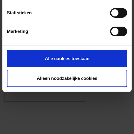
Voorzieningen
Statistieken
{{fac.name}}
Marketing
Foto’s ({{photos.length}})
Alle cookies toestaan
Alleen noodzakelijke cookies
Eigen foto’s i