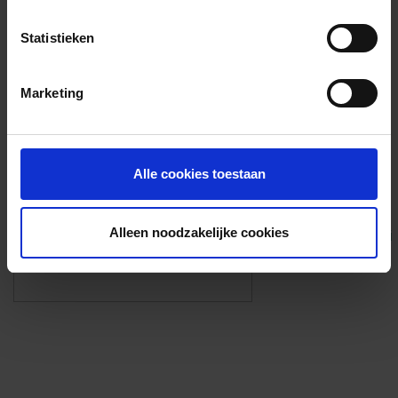
Voorzieningen
Statistieken
{{fac.name}}
Marketing
Foto’s ({{photos.length}})
Alle cookies toestaan
Alleen noodzakelijke cookies
Eigen foto’s i