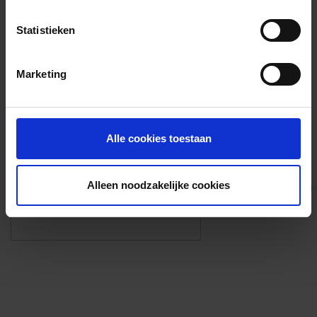
Voorzieningen
Statistieken
{{fac.name}}
Marketing
Foto’s ({{photos.length}})
Alle cookies toestaan
Alleen noodzakelijke cookies
Eigen foto’s i