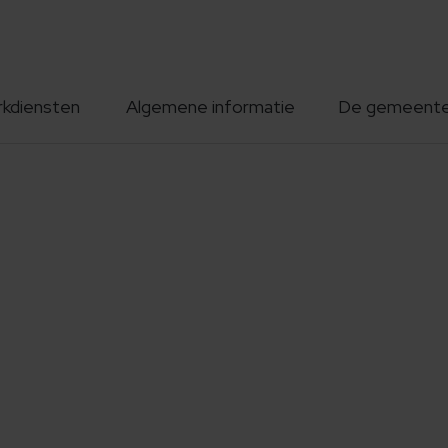
rkdiensten
Algemene informatie
De gemeent