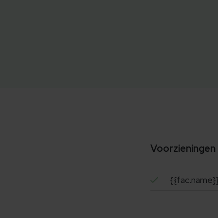
Voorzieningen
{{fac.name}