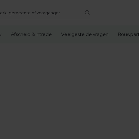
k
Afscheid & intrede
Veelgestelde vragen
Bouwpart