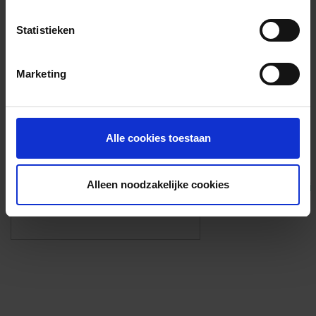
Voorzieningen
Statistieken
{{fac.name}}
Marketing
Foto’s ({{photos.length}})
Alle cookies toestaan
Alleen noodzakelijke cookies
Eigen foto’s i