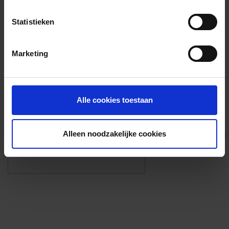
Voorzieningen
Statistieken
{{fac.name}}
Marketing
Foto’s ({{photos.length}})
Alle cookies toestaan
Alleen noodzakelijke cookies
Eigen foto’s i